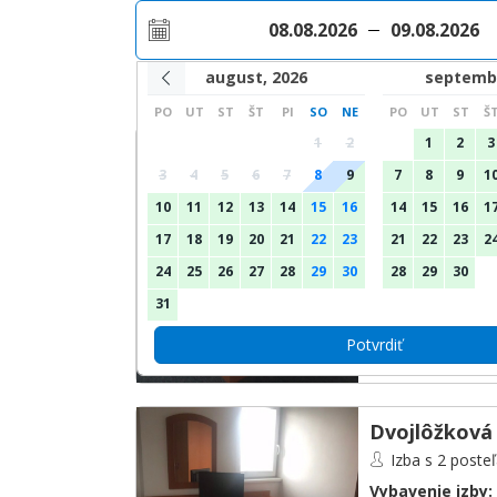
08.08.2026
09.08.2026
august, 2026
septembe
Typy izieb
PO
UT
ST
ŠT
PI
SO
NE
PO
UT
ST
Š
1
2
1
2
3
Dvojlôžková 
3
4
5
6
7
8
9
7
8
9
1
Izba s 2 poste
10
11
12
13
14
15
16
14
15
16
1
Vybavenie izby:
len schodami
,
TV
17
18
19
20
21
22
23
21
22
23
2
pri posteli
,
Posteľ
24
25
26
27
28
29
30
28
29
30
Výhľad na mesto
31
Potvrdiť
Dvojlôžková 
Izba s 2 poste
Vybavenie izby: