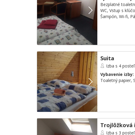
Bezplatné toalet
WC
,
Vstup s kľúč
Šampón
,
Wi-fi
,
Pá
Suita
Izba s 4 poste
Vybavenie izby:
Toaletný papier
,
Trojlôžková 
Izba s 3 poste