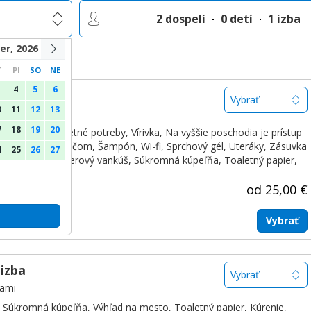
2 dospelí
0 detí
1 izba
r, 2026
T
PI
SO
NE
4
5
6
izba
0
11
12
13
ľami
7
18
19
20
Bezplatné toaletné potreby
,
Vírivka
,
Na vyššie poschodia je prístup
,
WC
,
Vstup s kľúčom
,
Šampón
,
Wi-fi
,
Sprchový gél
,
Uteráky
,
Zásuvka
4
25
26
27
ná bielizeň
,
Páperový vankúš
,
Súkromná kúpeľňa
,
Toaletný papier
,
,
Kúrenie
od 25,00 €
Vybrať
izba
ľami
Súkromná kúpeľňa
,
Výhľad na mesto
,
Toaletný papier
,
Kúrenie
,