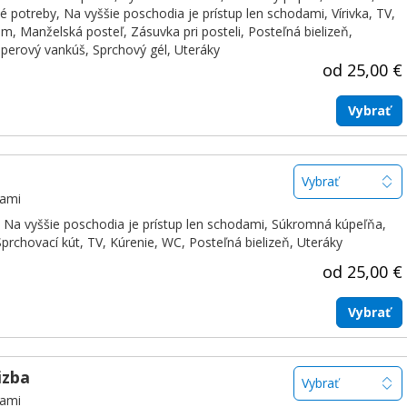
né potreby
,
Na vyššie poschodia je prístup len schodami
,
Vírivka
,
TV
,
om
,
Manželská posteľ
,
Zásuvka pri posteli
,
Posteľná bielizeň
,
perový vankúš
,
Sprchový gél
,
Uteráky
od 25,00 €
Vybrať
ľami
Na vyššie poschodia je prístup len schodami
,
Súkromná kúpeľňa
,
Sprchovací kút
,
TV
,
Kúrenie
,
WC
,
Posteľná bielizeň
,
Uteráky
od 25,00 €
Vybrať
izba
ľami